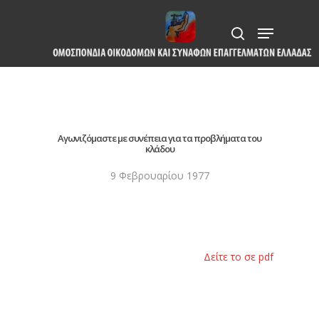
Skip
Menu
to
search
Close
main
Menu
content
Αγωνιζόμαστε με συνέπεια για τα προβλήματα του
κλάδου
9 Φεβρουαρίου 1977
Δείτε το σε pdf