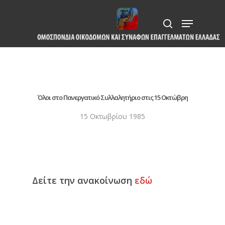
Skip
Menu
to
search
Close
main
Menu
content
Όλοι στο Πανεργατικό Συλλαλητήριο στις 15 Οκτώβρη
15 Οκτωβρίου 1985
Δείτε την ανακοίνωση
εδώ