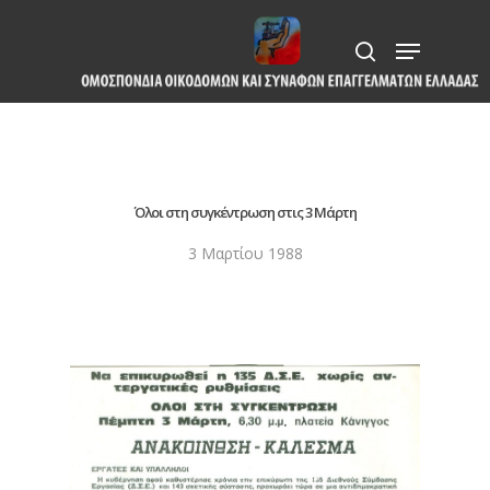
Skip
Menu
to
search
Close
main
Menu
content
Όλοι στη συγκέντρωση στις 3 Μάρτη
3 Μαρτίου 1988