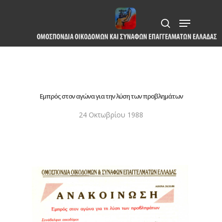
Skip
Menu
to
search
Close
main
Menu
content
Εμπρός στον αγώνα για την λύση των προβλημάτων
24 Οκτωβρίου 1988