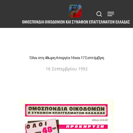
Skip
Menu
to
search
Close
main
Menu
content
Όλοι στη 48ωρη Απεργία 16 και 17 Σεπτέμβρη
16 Σεπτεμβρίου 1992