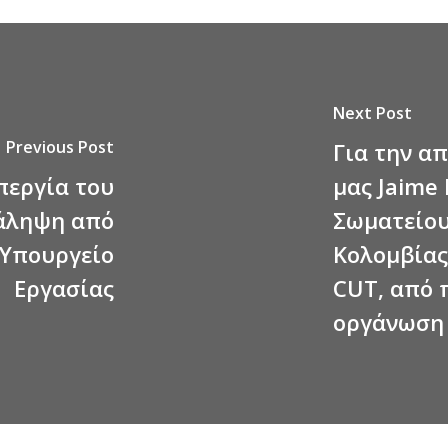
Next Post
Previous Post
Για την α
περγία του
μας Jaime
τάληψη από
Σωματείου
 Υπουργείο
Κολομβίας
Εργασίας
CUT, από 
οργάνωση