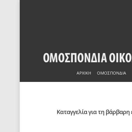
Skip
to
main
content
ΑΡΧΙΚΗ
ΟΜΟΣΠΟΝΔΙΑ
Hit enter to search or ESC to close
Καταγγελία για τη βάρβαρη 