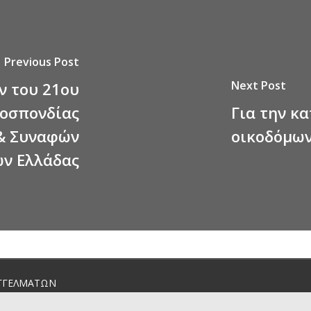
Previous Post
Next Post
ν του 21ου
μοσπονδίας
Για την κ
& Συναφών
οικοδόμω
ν Ελλάδας
ΓΓΕΛΜΑΤΩΝ
4