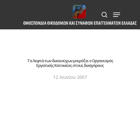
Skip
Menu
to
search
Close
main
Menu
content
Τα λεφτά των δικαιούχων μοιράζει ο Οργανισμός
Εργατικής Κατοικίας στους δικηγόρους
12 Ιουνίου 2007