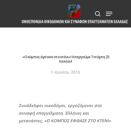
Skip
Menu
to
search
Close
main
Menu
content
«Ο κόμπος έφτασε στο κτένι»! Απεργούμε Τετάρτη 23
Ιουνίου!
1 Ιουνίου 2010
Συνάδελφοι οικοδόμοι, εργαζόμενοι στα
συναφή επαγγέλματα, Έλληνες και
μετανάστες, «Ο ΚΟΜΠΟΣ ΕΦΘΑΣΕ ΣΤΟ ΚΤΕΝΙ»