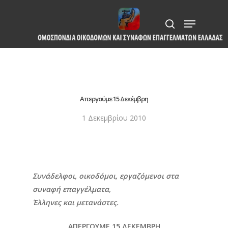
Skip
Menu
to
search
Close
main
Menu
content
Απεργούμε 15 Δεκέμβρη
1 Δεκεμβρίου 2010
Συνάδελφοι, οικοδόμοι, εργαζόμενοι στα
συναφή επαγγέλματα,
Έλληνες και μετανάστες.
ΑΠΕΡΓΟΥΜΕ 15 ΔΕΚΕΜΒΡΗ