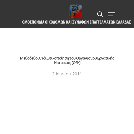
Skip
Menu
to
search
Close
main
Menu
content
Μεθοδεύουν ιδιωτικοποίηση του Οργανισμού Εργατικής
Κατοικίας (ΟΕΚ)
2 Ιουνίου 2011