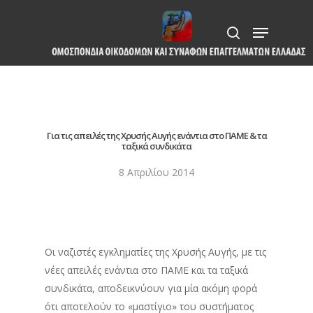
Skip
Menu
to
search
Close
main
Menu
content
Για τις απειλές της Χρυσής Αυγής ενάντια στο ΠΑΜΕ & τα
ταξικά συνδικάτα
8 Απριλίου 2014
Οι ναζιστές εγκληματίες της Χρυσής Αυγής, με τις
νέες απειλές ενάντια στο ΠΑΜΕ και τα ταξικά
συνδικάτα, αποδεικνύουν για μία ακόμη φορά
ότι αποτελούν το «μαστίγιο» του συστήματος