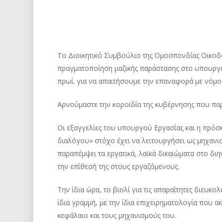
Το Διοικητικό Συμβούλιο της Ομοσπονδίας Οικ
πραγματοποίηση μαζικής παράστασης στο υπουργε
πρωί. για να απαιτήσουμε την επαναφορά με νόμ
Αρνούμαστε την κοροϊδία της κυβέρνησης που πα
Οι εξαγγελίες του υπουργού Εργασίας και η πρόσ
διαλόγου» στόχο έχει να λειτουργήσει ως μηχανισ
παραπέμψει τα εργατικά, λαϊκά δικαιώματα στο διη
την επίθεσή της στους εργαζόμενους.
Την ίδια ώρα, το βιολί για τις απαραίτητες διευκ
ίδια γραμμή, με την ίδια επιχειρηματολογία που α
κεφάλαιο και τους μηχανισμούς του.