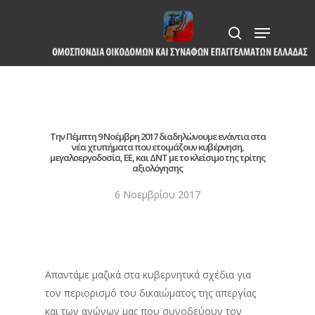
Skip
Menu
to
search
Close
main
Menu
content
Την Πέμπτη 9 Νοέμβρη 2017 διαδηλώνουμε ενάντια στα
νέα χτυπήματα που ετοιμάζουν κυβέρνηση,
μεγαλοεργοδοσία, ΕΕ, και ΔΝΤ με το κλείσιμο της τρίτης
αξιολόγησης
6 Νοεμβρίου 2017
Απαντάμε μαζικά στα κυβερνητικά σχέδια για
τον περιορισμό του δικαιώματος της απεργίας
και των αγώνων μας που συνοδεύουν τον