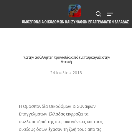
Skip
Menu
to
search
Close
main
Menu
content
Για την ασύλληπτη τραγωδία από τις πυρκαγιές στην
Αττική
24 Ιουλίου 2018
Η Ομοσπονδία Οικοδόμων & Συναφών
Επαγγελμάτων Ελλάδας εκφράζει τα
συλλυπητήριά της στις οικογένειες και τους
οικείους όσων έχασαν τη ζωή τους από τις