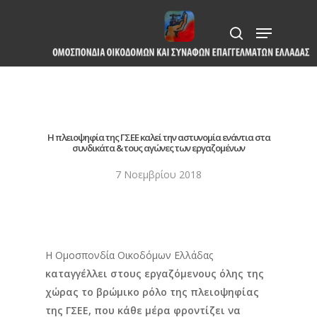
Skip
Menu
to
search
Close
main
Menu
content
Η πλειοψηφία της ΓΣΕΕ καλεί την αστυνομία ενάντια στα
συνδικάτα & τους αγώνες των εργαζομένων
7 Νοεμβρίου 2018
Η Ομοσπονδία Οικοδόμων Ελλάδας
καταγγέλλει στους εργαζόμενους όλης της
χώρας το βρώμικο ρόλο της πλειοψηφίας
της ΓΣΕΕ, που κάθε μέρα φροντίζει να