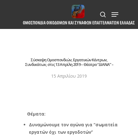
Skip
Menu
to
search
Close
main
Menu
content
Σύσκεψη Ομοσπονδιών, Εργατικών Κέντρων,
Συνδικάτων, στις 13 Απρίλη 2019 – Θέατρο “ΔΙΑΝΑ” –
15 Απριλίου 2019
Θέματα:
Δυναμώνουμε τον αγώνα για “σωματεία
εργατών όχι των εργοδοτών”