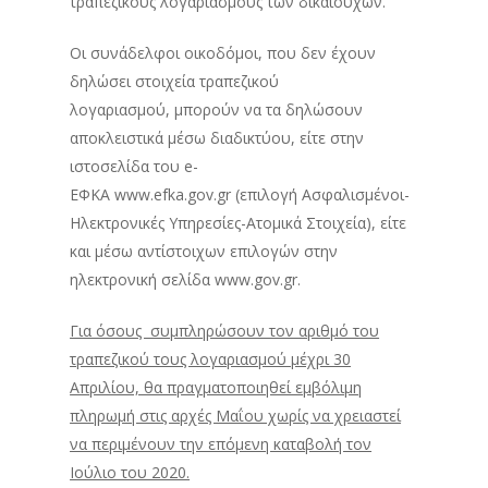
τραπεζικούς λογαριασμούς των δικαιούχων.
Οι συνάδελφοι οικοδόμοι, που δεν έχουν
δηλώσει στοιχεία τραπεζικού
λογαριασμού, μπορούν να τα δηλώσουν
αποκλειστικά μέσω διαδικτύου, είτε στην
ιστοσελίδα του e-
ΕΦΚΑ www.efka.gov.gr (επιλογή Ασφαλισμένοι-
Ηλεκτρονικές Υπηρεσίες-Ατομικά Στοιχεία), είτε
και μέσω αντίστοιχων επιλογών στην
ηλεκτρονική σελίδα www.gov.gr.
Για όσους συμπληρώσουν τον αριθμό του
τραπεζικού τους λογαριασμού μέχρι 30
Απριλίου, θα πραγματοποιηθεί εμβόλιμη
πληρωμή στις αρχές Μαΐου χωρίς να χρειαστεί
να περιμένουν την επόμενη καταβολή τον
Ιούλιο του 2020.