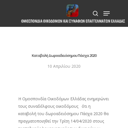
Skip
Menu
to
search
Close
main
Menu
content
Καταβολή Δωροαδειόσημου Πάσχα 2020
10 Απριλίου 2020
Η Ομοσπονδία Οικοδόμων Ελλάδας ενημερώνει
τους συναδέλφους οικοδόμους ότι η
καταβολή του δωροαδειόσημου Πάσχα 2020 θα
πραγματοποιηθεί την Τρίτη 14/04/2020 στους