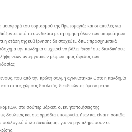
 μεταφορά του εορτασμού της Πρωτομαγιάς και οι απειλές για
ιάζονται από τα συνδικάτα με τη τήρηση όλων των απαραίτητων
τι η στάση της κυβέρνησης δε στοχεύει, όπως προσχηματικά
πρόσχημα την πανδημία επιχειρεί να βάλει
“
stop
”
στις διεκδικήσεις
η λήψη νέων αντεργατικών μέτρων προς όφελος των
οδοσίας.
όμενους, που από την πρώτη στιγμή αγωνίστηκαν ώστε η πανδημία
μέσα στους χώρους δουλειάς, διεκδικώντας άμεσα μέτρα
ομείων, στα σούπερ μάρκετ, οι κινητοποιήσεις της
 δουλειάς και στα αρμόδια υπουργεία, ήταν και είναι η ασπίδα
ο συλλογικό όπλο διεκδίκησης για να μην πληρώσουν οι
κρίσης.