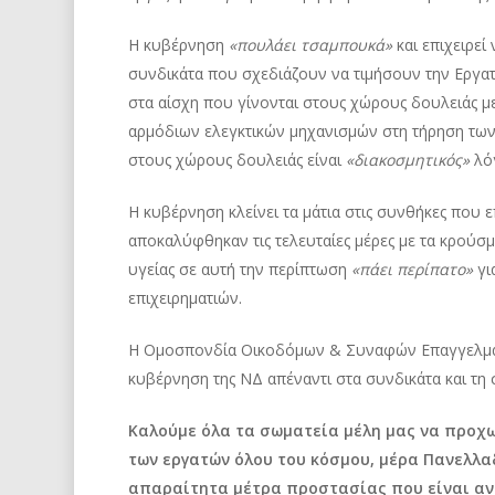
Η κυβέρνηση
«πουλάει τσαμπουκά»
και επιχειρεί
συνδικάτα που σχεδιάζουν να τιμήσουν την Εργατ
στα αίσχη που γίνονται στους χώρους δουλειάς με
αρμόδιων ελεγκτικών μηχανισμών στη τήρηση των
στους χώρους δουλειάς είναι
«διακοσμητικός»
λόγ
Η κυβέρνηση κλείνει τα μάτια στις συνθήκες που ε
αποκαλύφθηκαν τις τελευταίες μέρες με τα κρούσμ
υγείας σε αυτή την περίπτωση
«πάει περίπατο»
γι
επιχειρηματιών.
Η Ομοσπονδία Οικοδόμων & Συναφών Επαγγελμάτω
κυβέρνηση της ΝΔ απέναντι στα συνδικάτα και τη 
Καλούμε όλα τα σωματεία μέλη μας να προχ
των εργατών όλου του κόσμου, μέρα Πανελλα
απαραίτητα μέτρα προστασίας που είναι αν