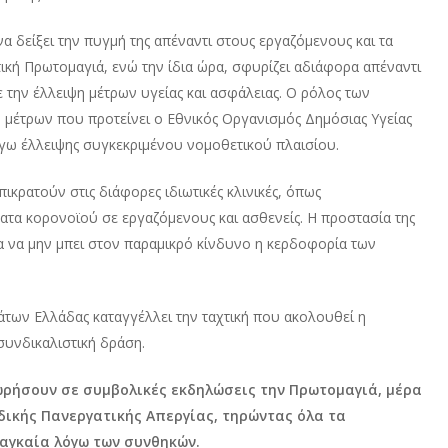
 να δείξει την πυγμή της απέναντι στους εργαζόμενους και τα
ική Πρωτομαγιά, ενώ την ίδια ώρα, σφυρίζει αδιάφορα απέναντι
 την έλλειψη μέτρων υγείας και ασφάλειας. Ο ρόλος των
 μέτρων που προτείνει ο Εθνικός Οργανισμός Δημόσιας Υγείας
ω έλλειψης συγκεκριμένου νομοθετικού πλαισίου.
πικρατούν στις διάφορες ιδιωτικές κλινικές, όπως
ατα κορονοϊού σε εργαζόμενους και ασθενείς. Η προστασία της
α να μην μπει στον παραμικρό κίνδυνο η κερδοφορία των
ν Ελλάδας καταγγέλλει την ταχτική που ακολουθεί η
συνδικαλιστική δράση.
ωρήσουν σε συμβολικές εκδηλώσεις την Πρωτομαγιά, μέρα
δικής Πανεργατικής Απεργίας, τηρώντας όλα τα
αγκαία λόγω των συνθηκών.