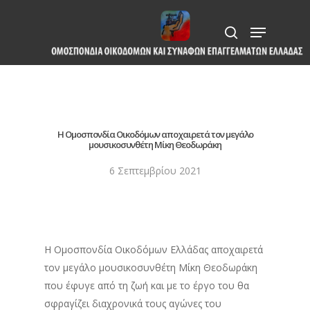
Skip
Menu
to
search
Close
main
Menu
content
Η Ομοσπονδία Οικοδόμων αποχαιρετά τον μεγάλο
μουσικοσυνθέτη Μίκη Θεοδωράκη
6 Σεπτεμβρίου 2021
Η Ομοσπονδία Οικοδόμων Ελλάδας αποχαιρετά
τον μεγάλο μουσικοσυνθέτη Μίκη Θεοδωράκη
που έφυγε από τη ζωή και με το έργο του θα
σφραγίζει διαχρονικά τους αγώνες του