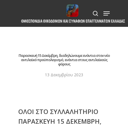
Skip
Menu
to
search
Close
main
Menu
content
Παρασκευή 15 Δεκέμβρη, διαδηλώνουμε ενάντια στον νέο
αντιλαϊκό προϋπολογισμό, ενάντια στους αντιλαϊκούς
φόρους
13 Δεκεμβρίου 2023
ΟΛΟΙ ΣΤΟ ΣΥΛΛΑΛΗΤΗΡΙΟ
ΠΑΡΑΣΚΕΥΗ 15 ΔΕΚΕΜΒΡΗ,