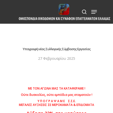
Skip
Menu
to
search
Close
main
Menu
content
Υπογραφή νέας Συλλογικής Σύμβασης Εργασίας
27 Φεβρουαρίου 2025
ΜΕ ΤΟΝ ΑΓΩΝΑ ΜΑΣ ΤΑ ΚΑΤΑΦΕΡΑΜΕ !
Ούτε δυσκολίες, ούτε εμπόδια μας σταματούν !
Υ Π Ο Γ Ρ Α Ψ Α Μ Ε Σ.Σ.Ε.
ΜΕΓΑΛΕΣ ΑΥΞΗΣΕΙΣ ΣΕ ΜΕΡΟΚΑΜΑΤΑ & ΕΠΙΔΟΜΑΤΑ