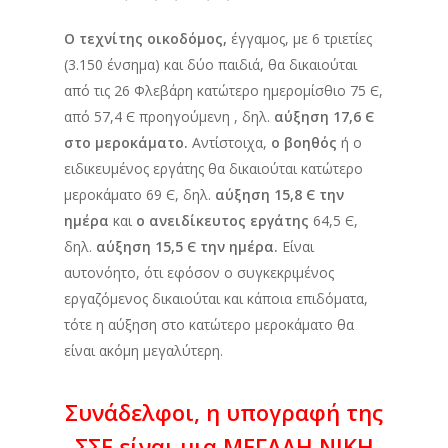
Ο τεχνίτης οικοδόμος,
έγγαμος, με 6 τριετίες
(3.150 ένσημα) και δύο παιδιά, θα δικαιούται
από τις 26 Φλεβάρη κατώτερο ημερομίσθιο 75 Є,
από 57,4 Є προηγούμενη , δηλ.
αύξηση 17,6 Є
στο μεροκάματο.
Αντίστοιχα,
ο βοηθός
ή ο
ειδικευμένος εργάτης θα δικαιούται κατώτερο
μεροκάματο 69 Є, δηλ.
αύξηση 15,8 Є την
ημέρα
και
ο ανειδίκευτος εργάτης
64,5 Є,
δηλ.
αύξηση 15,5 Є την ημέρα.
Είναι
αυτονόητο, ότι εφόσον ο συγκεκριμένος
εργαζόμενος δικαιούται και κάποια επιδόματα,
τότε η αύξηση στο κατώτερο μεροκάματο θα
είναι ακόμη μεγαλύτερη.
Συνάδελφοι, η υπογραφή της
ΣΣΕ είναι μια ΜΕΓΑΛΗ ΝΙΚΗ