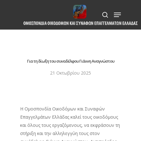
Skip
Menu
to
search
Close
main
Menu
content
Για τη δίωξη του συναδέλφου Γιάννη Αναγνώστου
21 Οκτωβρίου 2025
Η Ομοσπονδία Οικοδόμων και Συναφών
Επαγγελμάτων Ελλάδας καλεί τους οικοδόμους
και όλους τους εργαζόμενους, να εκφράσουν τη
στήριξη και την αλληλεγγύη τους στον