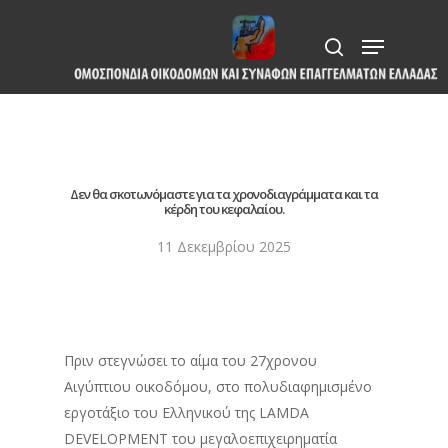
Skip
Menu
to
search
Close
main
Menu
content
Δεν θα σκοτωνόμαστε για τα χρονοδιαγράμματα και τα
κέρδη του κεφαλαίου.
11 Δεκεμβρίου 2025
Πριν στεγνώσει το αίμα του 27χρονου
Αιγύπτιου οικοδόμου, στο πολυδιαφημισμένο
εργοτάξιο του Ελληνικού της LAMDA
DEVΕLOPMENT του μεγαλοεπιχειρηματία