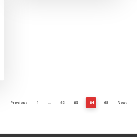
Previous
1
…
62
63
64
65
Next