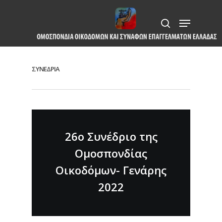
Skip
Menu
to
search
Close
main
Menu
content
ΣΥΝΕΔΡΙΑ
26ο Συνέδριο της
Ομοσπονδίας
Οικοδόμων- Γενάρης
2022