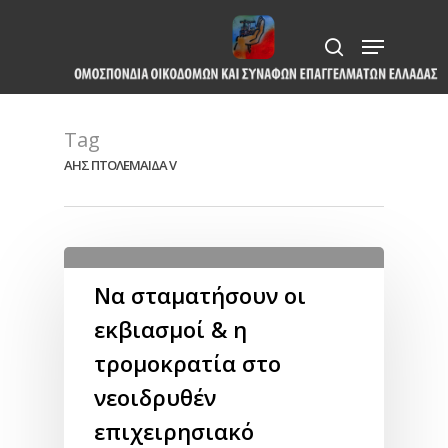
Skip
Menu
to
search
Close
main
Menu
content
Tag
ΑΗΣ ΠΤΟΛΕΜΑΙΔΑ V
Να σταματήσουν οι
εκβιασμοί & η
τρομοκρατία στο
νεοιδρυθέν
επιχειρησιακό