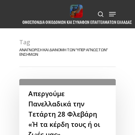
Skip
Menu
to
search
Close
main
Menu
content
Tag
ΑΝΑΓΝΩΡΙΣΗ ΚΑΙ ΔΙΑΝΟΜΗ ΤΩΝ “ΥΠΕΡ ΑΓΝΩΣΤΩΝ”
ΕΝΣΗΜΩΝ
Απεργούμε
Πανελλαδικά την
Τετάρτη 28 Φλεβάρη
«Ή τα κέρδη τους ή οι
ζωές μας»