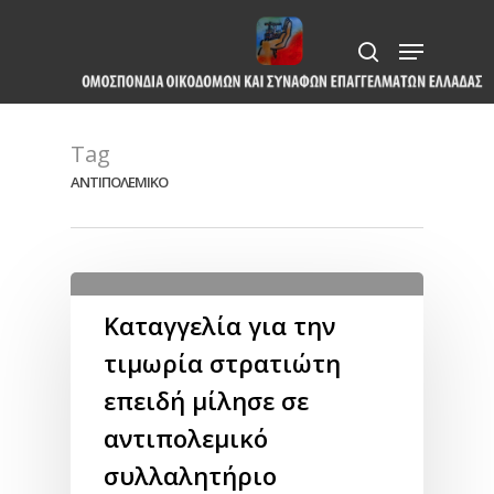
Skip
Menu
to
search
Close
main
Menu
content
Tag
ΑΝΤΙΠΟΛΕΜΙΚΟ
Καταγγελία για την
τιμωρία στρατιώτη
επειδή μίλησε σε
αντιπολεμικό
συλλαλητήριο