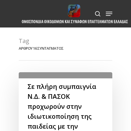
Skip
Menu
to
search
Close
main
Menu
content
Tag
ΑΡΘΡΟΥ 16 ΣΥΝΤΑΓΜΑΤΟΣ
Σε πλήρη συμπαιγνία
Ν.Δ. & ΠΑΣΟΚ
προχωρούν στην
ιδιωτικοποίηση της
παιδείας με την