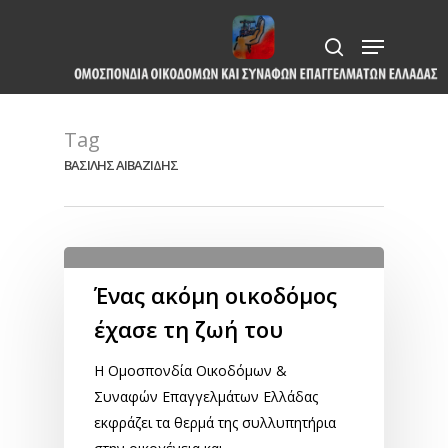
Skip
Menu
to
search
Close
main
Menu
content
Tag
ΒΑΣΙΛΗΣ ΑΙΒΑΖΙΔΗΣ
Ένας ακόμη οικοδόμος
έχασε τη ζωή του
Η Ομοσπονδία Οικοδόμων &
Συναφών Επαγγελμάτων Ελλάδας
εκφράζει τα θερμά της συλλυπητήρια