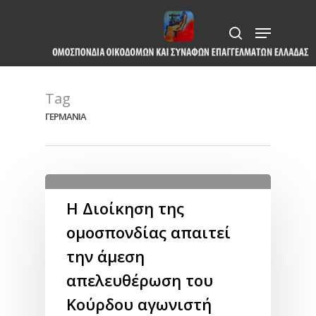
Skip
Menu
to
search
Close
main
Menu
content
Tag
ΓΕΡΜΑΝΙΑ
Η Διοίκηση της
ομοσπονδίας απαιτεί
την άμεση
απελευθέρωση του
Κούρδου αγωνιστή