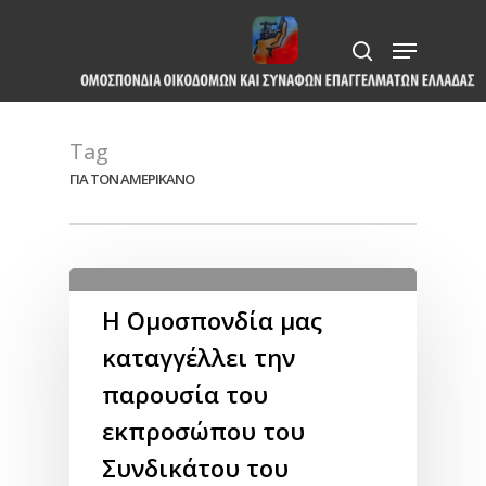
Skip
Menu
to
search
Close
main
Menu
content
Tag
ΓΙΑ ΤΟΝ ΑΜΕΡΙΚΑΝΟ
Η Ομοσπονδία μας
καταγγέλλει την
παρουσία του
εκπροσώπου του
Συνδικάτου του