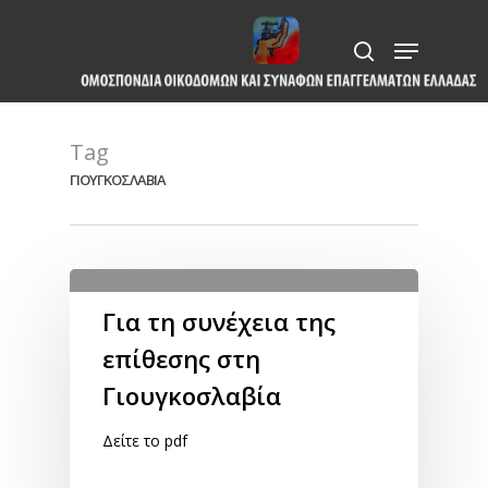
Skip
Menu
to
search
Close
main
Menu
content
Tag
ΓΙΟΥΓΚΟΣΛΑΒΙΑ
Για τη συνέχεια της
επίθεσης στη
Γιουγκοσλαβία
Δείτε το pdf