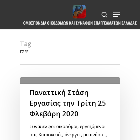
Skip
Menu
to
search
Close
main
Menu
content
Tag
ΓΣΕΕ
Παναττική Στάση
Εργασίας την Τρίτη 25
Φλεβάρη 2020
Συνάδελφοι οικοδόμοι, εργαζόμενοι
στις Κατασκευές, άνεργοι, μετανάστες,