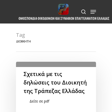
Skip
Menu
to
search
Close
main
Menu
content
Tag
ΔΙΟΙΙΚΗΤΗ
Σχετικά με τις
δηλώσεις του Διοικητή
της Τράπεζας Ελλάδας
Δείτε σε pdf