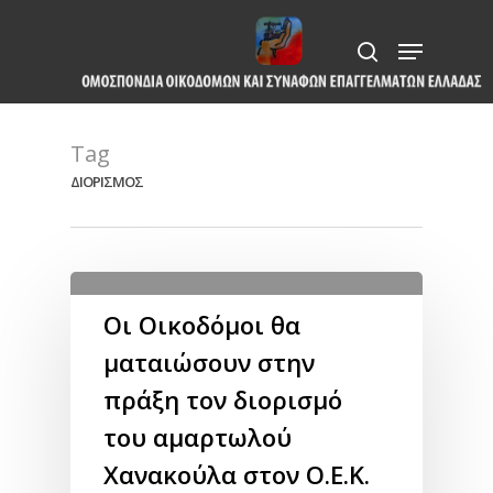
Skip
Menu
to
search
Close
main
Menu
content
Tag
ΔΙΟΡΙΣΜΟΣ
Οι Οικοδόμοι θα
ματαιώσουν στην
πράξη τον διορισμό
του αμαρτωλού
Χανακούλα στον Ο.Ε.Κ.