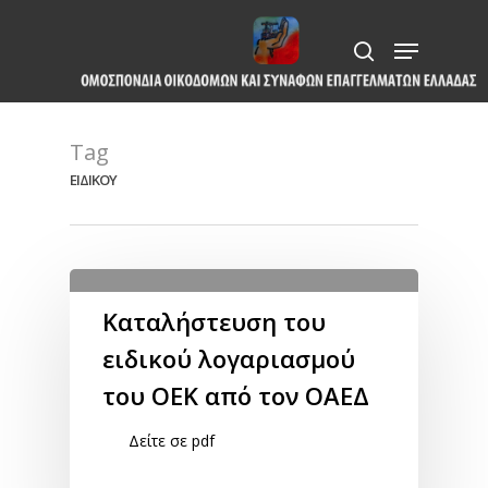
Skip
Menu
to
search
Close
main
Menu
content
Tag
ΕΙΔΙΚΟΥ
Καταλήστευση του
ειδικού λογαριασμού
του ΟΕΚ από τον ΟΑΕΔ
Δείτε σε pdf