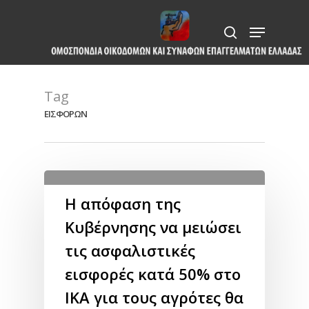
Skip
Menu
to
search
Close
main
Menu
content
Tag
ΕΙΣΦΟΡΩΝ
Η απόφαση της
Κυβέρνησης να μειώσει
τις ασφαλιστικές
εισφορές κατά 50% στο
ΙΚΑ για τους αγρότες θα