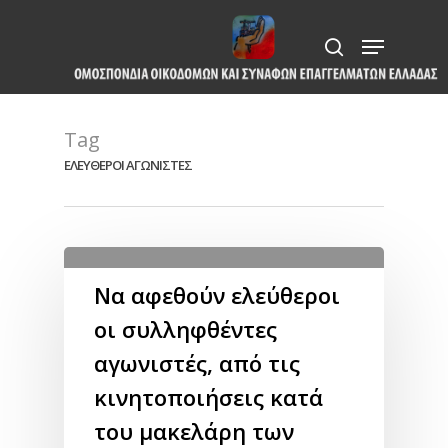
Skip
Menu
to
search
Close
main
Menu
content
Tag
ΕΛΕΥΘΕΡΟΙ ΑΓΩΝΙΣΤΕΣ
Να αφεθούν ελεύθεροι
οι συλληφθέντες
αγωνιστές, από τις
κινητοποιήσεις κατά
του μακελάρη των