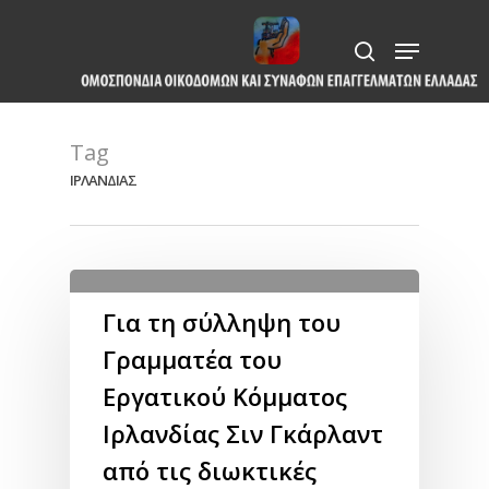
Skip
Menu
to
search
Close
main
Menu
content
Tag
ΙΡΛΑΝΔΙΑΣ
Για τη σύλληψη του
Γραμματέα του
Εργατικού Κόμματος
Ιρλανδίας Σιν Γκάρλαντ
από τις διωκτικές