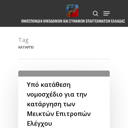
Skip
Menu
to
search
Close
main
Menu
content
Tag
ΚΑΤΑΡΓΕΙ
Υπό κατάθεση
νομοσχέδιο για την
κατάργηση των
Μεικτών Επιτροπών
Ελέγχου