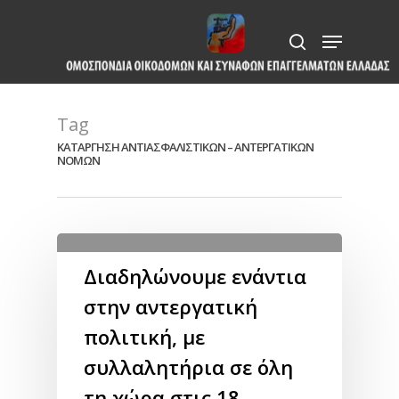
Skip
Menu
to
search
Close
main
Menu
content
Tag
ΚΑΤΑΡΓΗΣΗ ΑΝΤΙΑΣΦΑΛΙΣΤΙΚΩΝ – ΑΝΤΕΡΓΑΤΙΚΩΝ
ΝΟΜΩΝ
Διαδηλώνουμε ενάντια
στην αντεργατική
πολιτική, με
συλλαλητήρια σε όλη
τη χώρα στις 18