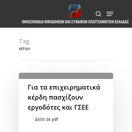
Skip
Menu
to
search
Close
main
Menu
content
Tag
ΚΕΡΔΗ
Για τα επιχειρηματικά
κέρδη πασχίζουν
εργοδότες και ΓΣΕΕ
Δείτε σε pdf