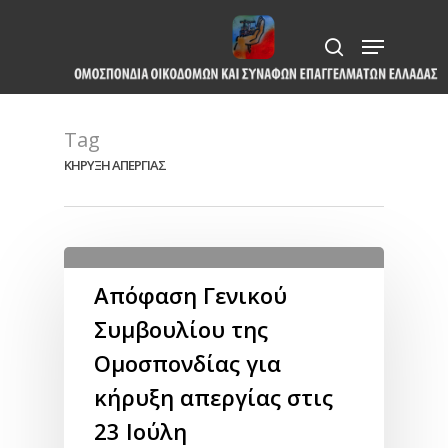
Skip
Menu
to
search
Close
main
Menu
content
Tag
ΚΗΡΥΞΗ ΑΠΕΡΓΙΑΣ
Απόφαση Γενικού
Συμβουλίου της
Ομοσπονδίας για
κήρυξη απεργίας στις
23 Ιούλη