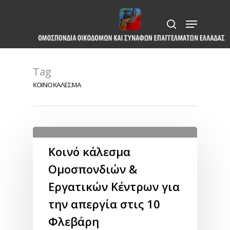
Skip
Menu
to
search
Close
main
Menu
content
Tag
ΚΟΙΝΟ ΚΑΛΕΣΜΑ
Κοινό κάλεσμα
Ομοσπονδιών &
Εργατικών Κέντρων για
την απεργία στις 10
Φλεβάρη