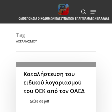
Skip
Menu
to
search
Close
main
Menu
content
Tag
ΛΟΓΑΡΙΑΣΜΟΥ
Καταλήστευση του
ειδικού λογαριασμού
του ΟΕΚ από τον ΟΑΕΔ
Δείτε σε pdf