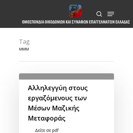
Skip
Menu
to
search
Close
main
Menu
content
Tag
ΜΜΜ
Αλληλεγγύη στους
εργαζόμενους των
Μέσων Μαζικής
Μεταφοράς
Δείτε σε pdf