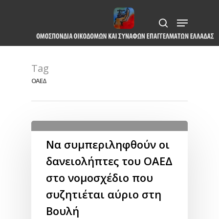
Skip
Menu
to
search
Close
main
Menu
content
Tag
ΟΑΕΔ
Να συμπεριληφθούν οι
δανειολήπτες του ΟΑΕΔ
στο νομοσχέδιο που
συζητιέται αύριο στη
Βουλή