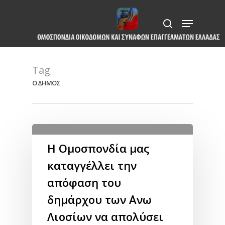
Skip
Menu
to
search
Close
main
Menu
content
Tag
Ο ΔΗΜΟΣ
Η Ομοσπονδία μας
καταγγέλλει την
απόφαση του
δημάρχου των ΄Ανω
Λιοσίων να απολύσει